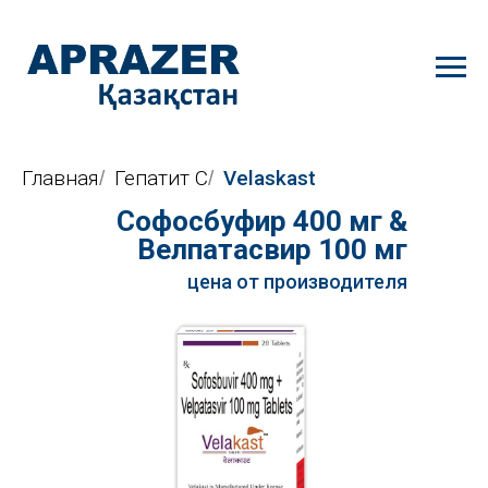
Главная
Гепатит C
Velaskast
/
/
Софосбуфир 400 мг &
Велпатасвир 1
00 мг
цена
цена от производителя